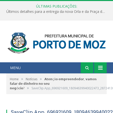
ÚLTIMAS PUBLICAÇÕES:
Últimos detalhes para a entrega da nova Orla e da Praça do Praião
MENU
»
»
Home
Notícias
𝗔𝘁𝗲𝗻çã𝗼 𝗲𝗺𝗽𝗿𝗲𝗲𝗻𝗱𝗲𝗱𝗼𝗿, 𝘃𝗮𝗺𝗼𝘀
𝗳𝗮𝗹𝗮𝗿 𝗱𝗲 𝗱𝗶𝗻𝗵𝗲𝗶𝗿𝗼 𝗻𝗼 𝘀𝗲𝘂
»
𝗻𝗲𝗴ó𝗰𝗶𝗼?
SaveClip.App_696921609_18094639940022473_2872413
SaveClip.App_696921609_1809463994002