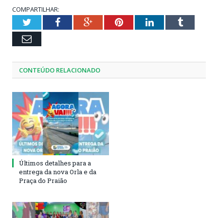
COMPARTILHAR:
Twitter
Facebook
Google+
Pinterest
LinkedIn
Tumblr
Email
CONTEÚDO RELACIONADO
Últimos detalhes para a
entrega da nova Orla e da
Praça do Praião