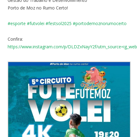
Gestão do Trabalho e Desenvolvimento
Porto de Moz no Rumo Certo!
#esporte
#futvolei
#
festsol2025
#
portodemoznorumocerto
Confira:
https://www.instagram.com/p/DLDZxNayY2f/utm_source=ig_we