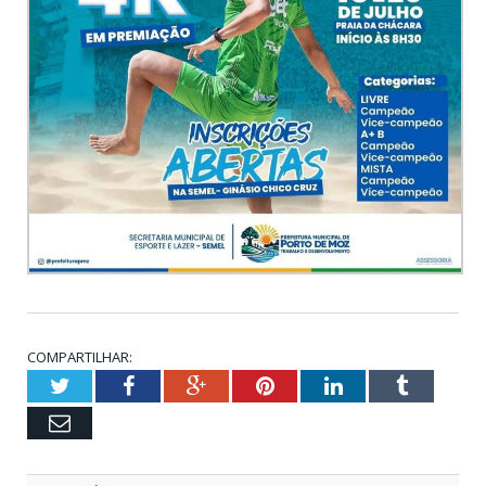
COMPARTILHAR:
Twitter
Facebook
Google+
Pinterest
LinkedIn
Tumblr
Email