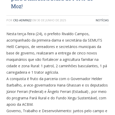
Moz!
POR
CR2-ADMIN22
EM
30 DE JUNHO DE 2025
NOTÍCIAS
Nesta terça-feira (24), o prefeito Rivaldo Campos,
acompanhado da primeira-dama e secretária da SEMUTS
Helô Campos, de vereadores e secretários municipais da
base de governo, realizaram a entrega de cinco novos
maquinários que vão fortalecer a agricultura familiar na
cidade e zona Rural: 1 patrol, 2 caminhões basculantes, 1 pá
carregadeira e 1 trator agrícola.
A conquista é fruto da parceria com o Governador Helder
Barbalho, a vice-governadora Hana Ghassan e os deputados
Júnior Ferrari (Federal) e Ângelo Ferrari (Estadual) , por meio
do programa Pará Rural e do Fundo Xingu Sustentável, com
apoio da ACBM.
Governo, Trabalho e Desenvolvimento: juntos pelo campo e