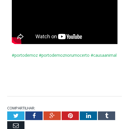
#portodemoz
#
portodemoznorumocerto
#
causaanimal
COMPARTILHAR:
Twitter
Facebook
Google+
Pinterest
LinkedIn
Tumblr
Email