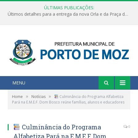
ÚLTIMAS PUBLICAÇÕES:
Últimos detalhes para a entrega da nova Orla e da Praça do Praião
MENU
»
»
Home
Notícias
Culminância do Programa Alfabetiza
Pará na E.M.E.F. Dom Bosco reúne famílias, alunos e educadores
Culminância do Programa
0
Alfabetiza Pará na E.M.E.F. Dom