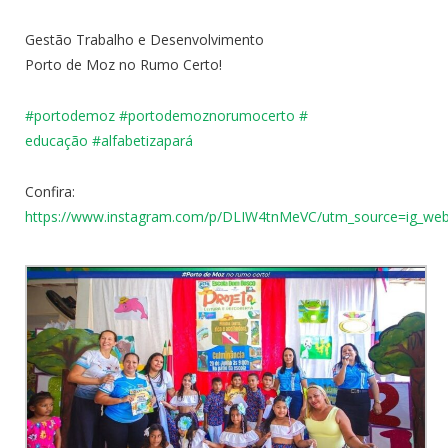
Gestão Trabalho e Desenvolvimento
Porto de Moz no Rumo Certo!
#portodemoz
#
portodemoznorumocerto
#
educação
#alfabetizapará
Confira:
https://www.instagram.com/p/DLIW4tnMeVC/utm_source=ig_w