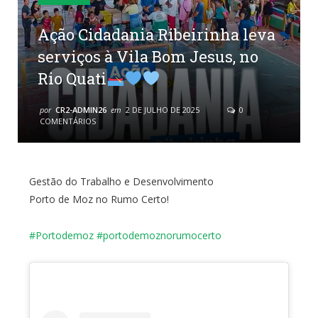
Ação Cidadania Ribeirinha leva
serviços à Vila Bom Jesus, no
Rio Quati
por
CR2-ADMIN26
em
2 DE JULHO DE 2025
0
COMENTÁRIOS
Gestão do Trabalho e Desenvolvimento
Porto de Moz no Rumo Certo!
#Portodemoz
#
portodemoznorumocerto