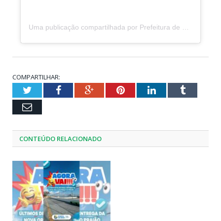
Uma publicação compartilhada por Prefeitura de Porto de Moz (@prefeituradeportodemoz)
COMPARTILHAR:
Twitter
Facebook
Google+
Pinterest
LinkedIn
Tumblr
Email
CONTEÚDO RELACIONADO