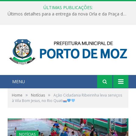
ÚLTIMAS PUBLICAÇÕES:
Últimos detalhes para a entrega da nova Orla e da Praça do Praião
MENU
»
»
Home
Notícias
Ação Cidadania Ribeirinha leva serviços
à Vila Bom Jesus, no Rio Quati
NOTÍCIAS