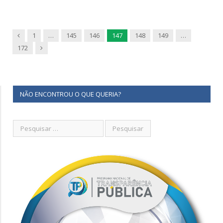
Previous
1
…
145
146
147
148
149
…
Next
172
NÃO ENCONTROU O QUE QUERIA?