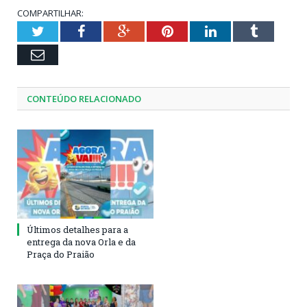
COMPARTILHAR:
Twitter
Facebook
Google+
Pinterest
LinkedIn
Tumblr
Email
CONTEÚDO RELACIONADO
Últimos detalhes para a
entrega da nova Orla e da
Praça do Praião