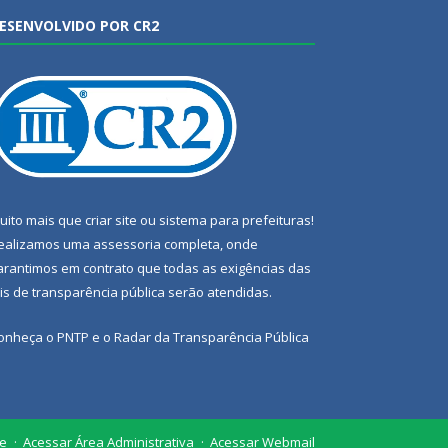
ESENVOLVIDO POR CR2
uito mais que
criar site
ou
sistema para prefeituras
!
ealizamos uma
assessoria
completa, onde
arantimos em contrato que todas as exigências das
eis de transparência pública
serão atendidas.
onheça o
PNTP
e o
Radar da Transparência Pública
te
Acessar Área Administrativa
Acessar Webmail