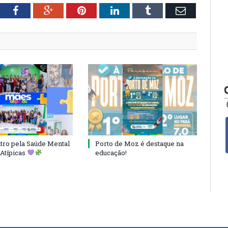
tter
Facebook
Google+
Pinterest
LinkedIn
Tumblr
Email
ro pela Saúde Mental
Porto de Moz é destaque na
Atípicas
educação!