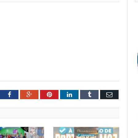
tter
Facebook
Google+
Pinterest
LinkedIn
Tumblr
Email