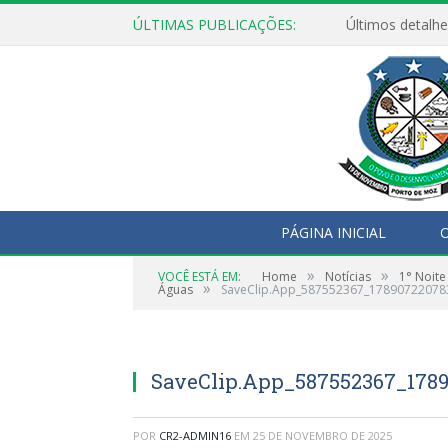
ÚLTIMAS PUBLICAÇÕES:
Últimos detalhe
PÁGINA INICIAL
O
»
»
VOCÊ ESTÁ EM:
Home
Notícias
1° Noite
»
Águas
SaveClip.App_587552367_1789072207
SaveClip.App_587552367_178
POR
CR2-ADMIN16
EM
25 DE NOVEMBRO DE 2025