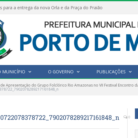
s para a entrega da nova Orla e da Praça do Praião
 MUNICÍPIO
O GOVERNO
PUBLICAÇÕES
 de Apresentação do Grupo Folclórico Rio Amazonas no VII Festival Encontro d
8378722_7902078289217161848_n
90722078378722_7902078289217161848_n
0