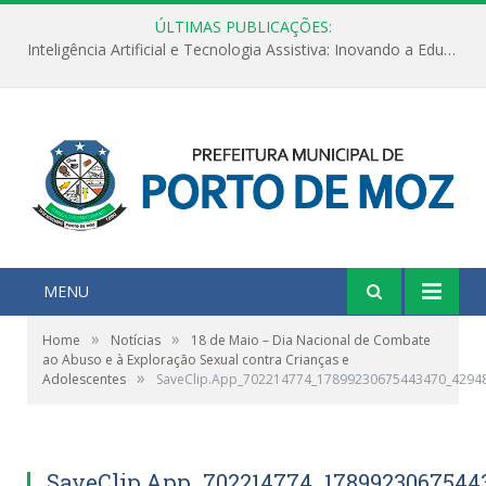
ÚLTIMAS PUBLICAÇÕES:
Inteligência Artificial e Tecnologia Assistiva: Inovando a Educação Especial e Inclusiva
MENU
»
»
Home
Notícias
18 de Maio – Dia Nacional de Combate
ao Abuso e à Exploração Sexual contra Crianças e
»
Adolescentes
SaveClip.App_702214774_17899230675443470_4294
SaveClip.App_702214774_1789923067544