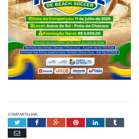
COMPARTILHAR:
Twitter
Facebook
Google+
Pinterest
LinkedIn
Tumblr
Email