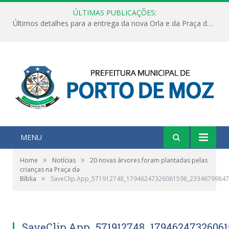
ÚLTIMAS PUBLICAÇÕES:
Últimos detalhes para a entrega da nova Orla e da Praça do Praião
MENU
»
»
Home
Notícias
20 novas árvores foram plantadas pelas
crianças na Praça da
»
Bíblia
SaveClip.App_571912748_17946247326061598_2334679984
SaveClip.App_571912748_1794624732606