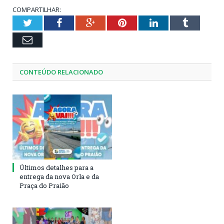
COMPARTILHAR:
Twitter
Facebook
Google+
Pinterest
LinkedIn
Tumblr
Email
CONTEÚDO RELACIONADO
Últimos detalhes para a
entrega da nova Orla e da
Praça do Praião