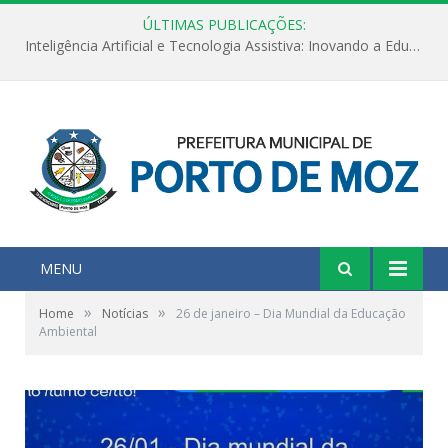
ÚLTIMAS PUBLICAÇÕES:
Inteligência Artificial e Tecnologia Assistiva: Inovando a Educação Especial e Inclusiva
MENU
»
»
Home
Notícias
26 de janeiro – Dia Mundial da Educação
Ambiental