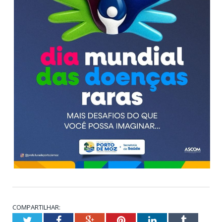
COMPARTILHAR:
Twitter
Facebook
Google+
Pinterest
LinkedIn
Tumblr