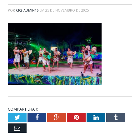
POR
CR2-ADMIN16
EM
25 DE NOVEMBRO DE 2025
COMPARTILHAR:
Twitter
Facebook
Google+
Pinterest
LinkedIn
Tumblr
Email