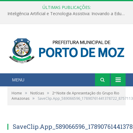
ÚLTIMAS PUBLICAÇÕES:
Inteligência Artificial e Tecnologia Assistiva: Inovando a Educação Especial e Inclusiva
MENU
»
»
Home
Notícias
2ª Noite de Apresentação do Grupo Rio
»
Amazonas
SaveClip.App_589066596_17890761441378722_875711
SaveClip.App_589066596_17890761441378