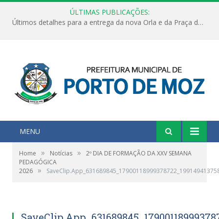
ÚLTIMAS PUBLICAÇÕES:
Últimos detalhes para a entrega da nova Orla e da Praça do Praião
MENU
»
»
Home
Notícias
2º DIA DE FORMAÇÃO DA XXV SEMANA
PEDAGÓGICA
»
2026
SaveClip.App_631689845_17900118999378722_19914941375
SaveClip.App_631689845_17900118999378