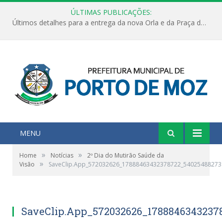
ÚLTIMAS PUBLICAÇÕES:
Últimos detalhes para a entrega da nova Orla e da Praça do Praião
MENU
»
»
Home
Notícias
2º Dia do Mutirão Saúde da
»
Visão
SaveClip.App_572032626_17888463432378722_54025488273
SaveClip.App_572032626_1788846343237