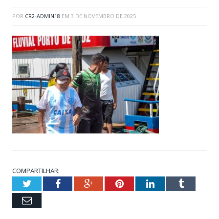
POR
CR2-ADMIN18
EM
3 DE NOVEMBRO DE 2025
COMPARTILHAR:
Twitter
Facebook
Google+
Pinterest
LinkedIn
Tumblr
Email