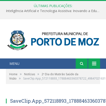
ÚLTIMAS PUBLICAÇÕES:
Inteligência Artificial e Tecnologia Assistiva: Inovando a Educação Especial e Inclusiva
MENU
»
»
Home
Notícias
2º Dia do Mutirão Saúde da
»
Visão
SaveClip.App_572118893_17888463360378722_49847021631
SaveClip.App_572118893_17888463360378