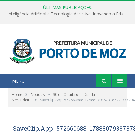
ÚLTIMAS PUBLICAÇÕES:
Inteligência Artificial e Tecnologia Assistiva: Inovando a Educação Especial e Inclusiva
MENU
»
»
Home
Notícias
30 de Outubro — Dia da
»
Merendeira
SaveClip.App_572660688_17888079387378722_33320
SaveClip.App_572660688_1788807938737