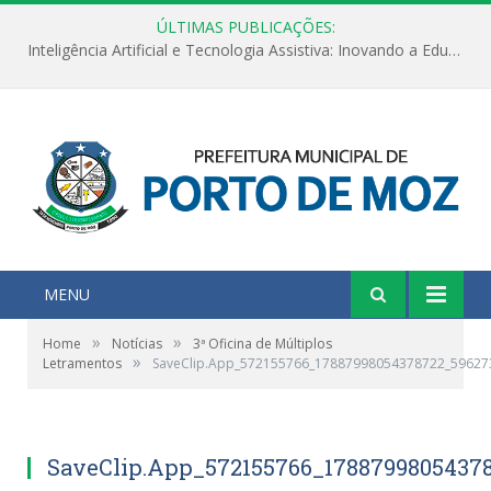
ÚLTIMAS PUBLICAÇÕES:
Inteligência Artificial e Tecnologia Assistiva: Inovando a Educação Especial e Inclusiva
MENU
»
»
Home
Notícias
3ª Oficina de Múltiplos
»
Letramentos
SaveClip.App_572155766_17887998054378722_5962
SaveClip.App_572155766_1788799805437