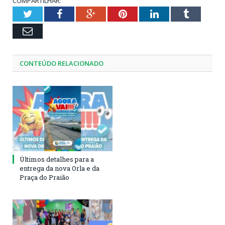
COMPARTILHAR:
Twitter
Facebook
Google+
Pinterest
LinkedIn
Tumblr
Email
CONTEÚDO RELACIONADO
Últimos detalhes para a
entrega da nova Orla e da
Praça do Praião