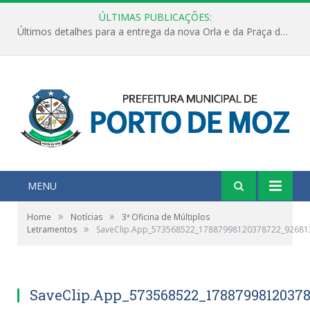
ÚLTIMAS PUBLICAÇÕES:
Últimos detalhes para a entrega da nova Orla e da Praça do Praião
MENU
»
»
Home
Notícias
3ª Oficina de Múltiplos
»
Letramentos
SaveClip.App_573568522_17887998120378722_9268
SaveClip.App_573568522_17887998120378