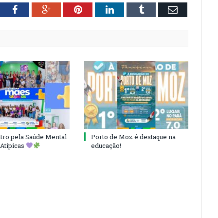
tter
Facebook
Google+
Pinterest
LinkedIn
Tumblr
Email
ro pela Saúde Mental
Porto de Moz é destaque na
Atípicas
educação!