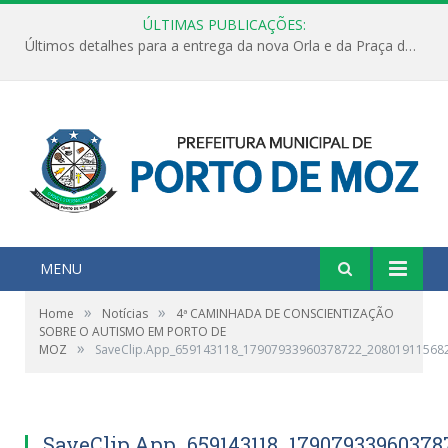
ÚLTIMAS PUBLICAÇÕES:
Últimos detalhes para a entrega da nova Orla e da Praça do Praião
MENU
»
»
Home
Notícias
4ª CAMINHADA DE CONSCIENTIZAÇÃO
SOBRE O AUTISMO EM PORTO DE
»
MOZ
SaveClip.App_659143118_17907933960378722_20801911568
SaveClip.App_659143118_17907933960378