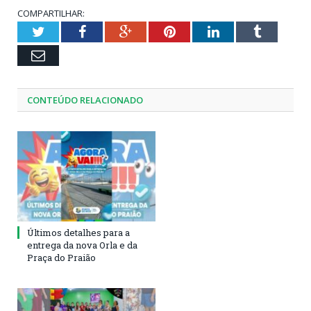
COMPARTILHAR:
Twitter
Facebook
Google+
Pinterest
LinkedIn
Tumblr
Email
CONTEÚDO RELACIONADO
Últimos detalhes para a
entrega da nova Orla e da
Praça do Praião