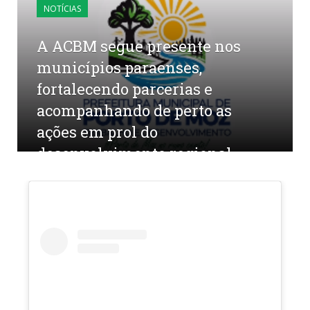
NOTÍCIAS
A ACBM segue presente nos
municípios paraenses,
fortalecendo parcerias e
acompanhando de perto as
ações em prol do
desenvolvimento regional.
por
CR2-ADMIN20
em
7 DE AGOSTO DE 2025
0
COMENTÁRIOS