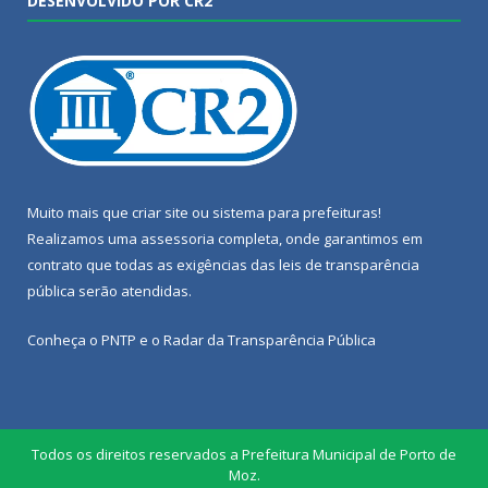
DESENVOLVIDO POR CR2
Muito mais que
criar site
ou
sistema para prefeituras
!
Realizamos uma
assessoria
completa, onde garantimos em
contrato que todas as exigências das
leis de transparência
pública
serão atendidas.
Conheça o
PNTP
e o
Radar da Transparência Pública
Todos os direitos reservados a Prefeitura Municipal de Porto de
Moz.