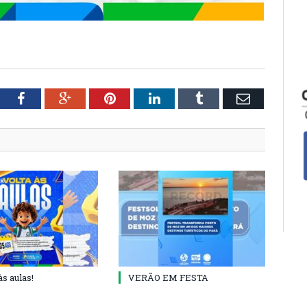
tter
Facebook
Google+
Pinterest
LinkedIn
Tumblr
Email
às aulas!
VERÃO EM FESTA