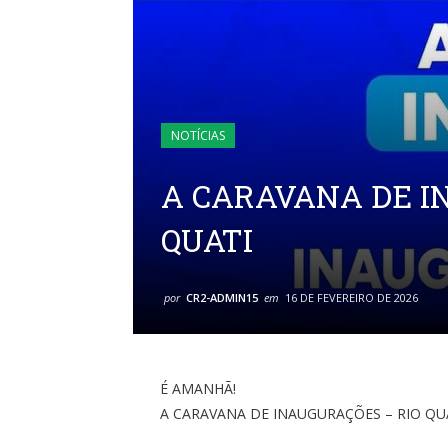
NOTÍCIAS
A CARAVANA DE I
QUATI
por
CR2-ADMIN15
em
16 DE FEVEREIRO DE 2026
É AMANHÃ!
A CARAVANA DE INAUGURAÇÕES – RIO QU