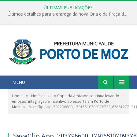
ÚLTIMAS PUBLICAÇÕES:
Últimos detalhes para a entrega da nova Orla e da Praça do Praião
MENU
»
»
Home
Notícias
A Copa da Amizade continua levando
emoção, integração e incentivo ao esporte em Porto de
»
Moz!
SaveClip.App_703796600_17915510709378722_67861277131
SaveClip.App_703796600_17915510709378