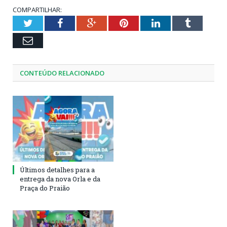
COMPARTILHAR:
Twitter
Facebook
Google+
Pinterest
LinkedIn
Tumblr
Email
CONTEÚDO RELACIONADO
Últimos detalhes para a
entrega da nova Orla e da
Praça do Praião