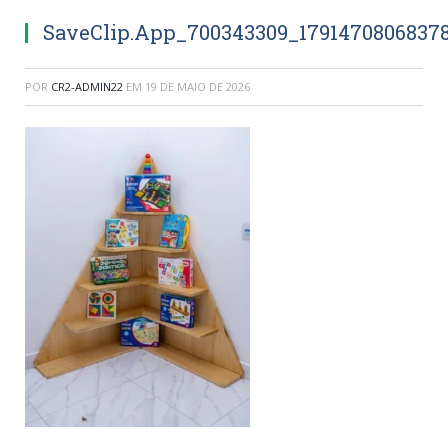
SaveClip.App_700343309_1791470806837
POR
CR2-ADMIN22
EM
19 DE MAIO DE 2026