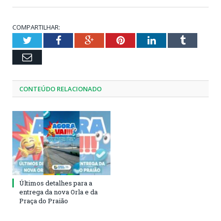
COMPARTILHAR:
Twitter
Facebook
Google+
Pinterest
LinkedIn
Tumblr
Email
CONTEÚDO RELACIONADO
Últimos detalhes para a
entrega da nova Orla e da
Praça do Praião