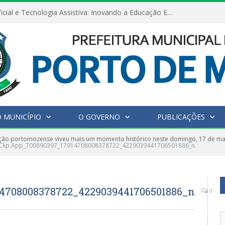
Inteligência Artificial e Tecnologia Assistiva: Inovando a Educação Especial e Inclusiva
 MUNICÍPIO
O GOVERNO
PUBLICAÇÕES
ção portomozense viveu mais um momento histórico neste domingo, 17 de mai
Clip.App_700890397_17914708008378722_4229039441706501886_n
14708008378722_4229039441706501886_n
0