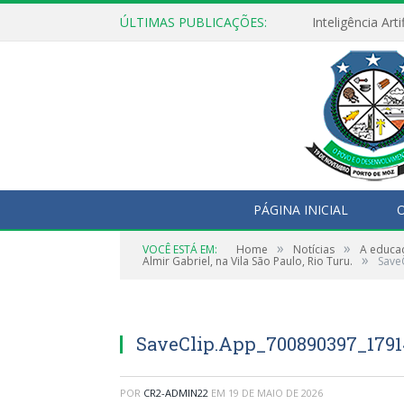
ÚLTIMAS PUBLICAÇÕES:
PÁGINA INICIAL
O
»
»
VOCÊ ESTÁ EM:
Home
Notícias
A educa
»
Almir Gabriel, na Vila São Paulo, Rio Turu.
Save
SaveClip.App_700890397_179
POR
CR2-ADMIN22
EM
19 DE MAIO DE 2026