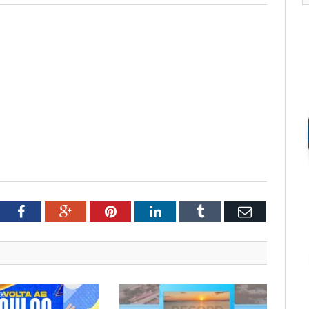
tter
Facebook
Google+
Pinterest
LinkedIn
Tumblr
Email