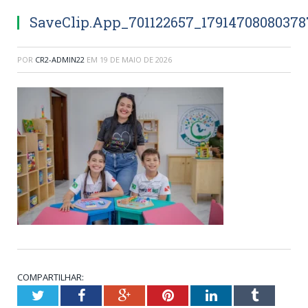
SaveClip.App_701122657_1791470808037
POR
CR2-ADMIN22
EM
19 DE MAIO DE 2026
COMPARTILHAR:
Twitter
Facebook
Google+
Pinterest
LinkedIn
Tumblr