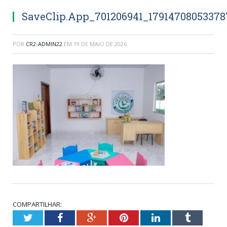
SaveClip.App_701206941_17914708053378
POR
CR2-ADMIN22
EM
19 DE MAIO DE 2026
COMPARTILHAR:
Twitter
Facebook
Google+
Pinterest
LinkedIn
Tumblr