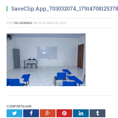
SaveClip.App_703032074_1791470812537
POR
CR2-ADMIN22
EM
19 DE MAIO DE 2026
COMPARTILHAR:
Twitter
Facebook
Google+
Pinterest
LinkedIn
Tumblr