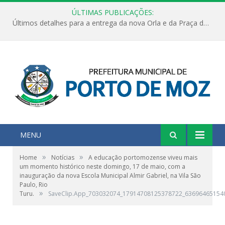
ÚLTIMAS PUBLICAÇÕES:
Últimos detalhes para a entrega da nova Orla e da Praça do Praião
MENU
»
»
Home
Notícias
A educação portomozense viveu mais
um momento histórico neste domingo, 17 de maio, com a
inauguração da nova Escola Municipal Almir Gabriel, na Vila São
Paulo, Rio
»
Turu.
SaveClip.App_703032074_17914708125378722_63696465154