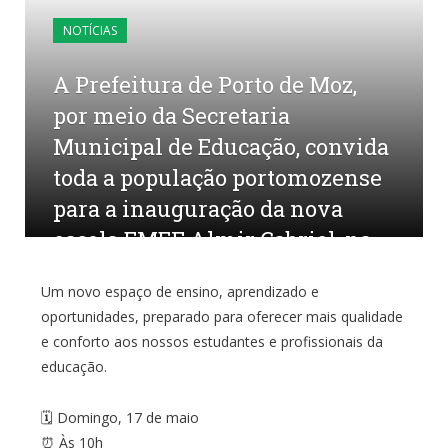
NOTÍCIAS
A Prefeitura de Porto de Moz,
por meio da Secretaria
Municipal de Educação, convida
toda a população portomozense
para a inauguração da nova
escola EMEF Almir Gabriel, na
Vila São Paulo – Rio Turu.
Um novo espaço de ensino, aprendizado e
oportunidades, preparado para oferecer mais qualidade
por
CR2-ADMIN22
em
15 DE MAIO DE 2026
0
COMENTÁRIOS
e conforto aos nossos estudantes e profissionais da
educação.
🗓 Domingo, 17 de maio
⏰ Às 10h