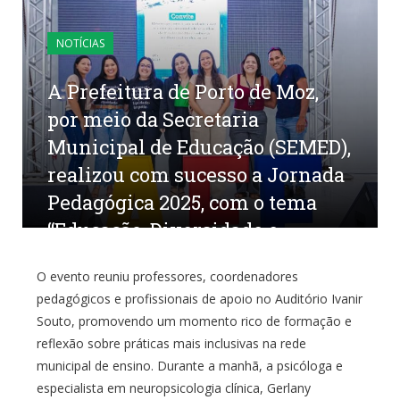
NOTÍCIAS
A Prefeitura de Porto de Moz,
por meio da Secretaria
Municipal de Educação (SEMED),
realizou com sucesso a Jornada
Pedagógica 2025, com o tema
“Educação, Diversidade e
Inclusão: do Acolhimento à
O evento reuniu professores, coordenadores
Inclusão Escolar Plena”.
pedagógicos e profissionais de apoio no Auditório Ivanir
Souto, promovendo um momento rico de formação e
por
CR2-ADMIN20
em
4 DE AGOSTO DE 2025
0
COMENTÁRIOS
reflexão sobre práticas mais inclusivas na rede
municipal de ensino. Durante a manhã, a psicóloga e
especialista em neuropsicologia clínica, Gerlany