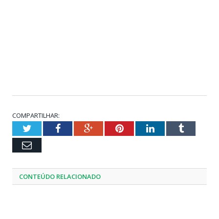
COMPARTILHAR:
Twitter
Facebook
Google+
Pinterest
LinkedIn
Tumblr
Email
CONTEÚDO RELACIONADO