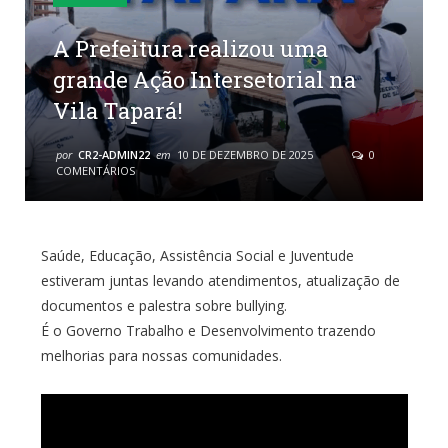
A Prefeitura realizou uma
grande Ação Intersetorial na
Vila Tapará!
por
CR2-ADMIN22
em
10 DE DEZEMBRO DE 2025
0
COMENTÁRIOS
Saúde, Educação, Assistência Social e Juventude
estiveram juntas levando atendimentos, atualização de
documentos e palestra sobre bullying.
É o Governo Trabalho e Desenvolvimento trazendo
melhorias para nossas comunidades.