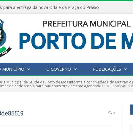
s para a entrega da nova Orla e da Praça do Praião
 MUNICÍPIO
O GOVERNO
PUBLICAÇÕES
aria Municipal de Saúde de Porto de Moz informa a continuidade do Mutirão d
»
exames de endoscopia para pacientes previamente agendados.
cca6c4ff-6
8de85519
0