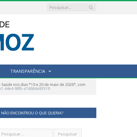
TRANSPARÊNCIA
e Saúde nos dias *19 e 20 de maio de 2026*, com
0b1-44e4-98fb-a7d68de85519
NÃO ENCONTROU O QUE QUERIA?