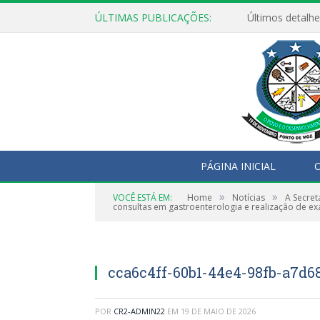
ÚLTIMAS PUBLICAÇÕES:
Últimos detalhe
PÁGINA INICIAL
O
»
»
VOCÊ ESTÁ EM:
Home
Notícias
A Secret
consultas em gastroenterologia e realização de 
cca6c4ff-60b1-44e4-98fb-a7d6
POR
CR2-ADMIN22
EM
19 DE MAIO DE 2026