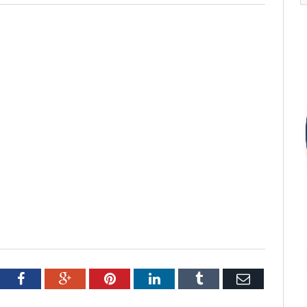
tter
Facebook
Google+
Pinterest
LinkedIn
Tumblr
Email