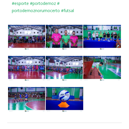
#esporte
#portodemoz
#
portodemoznorumocerto
#futsal