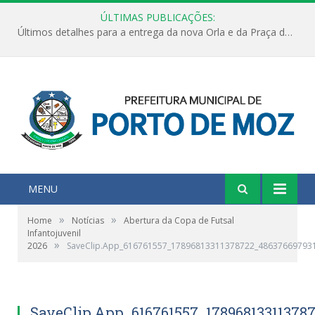
ÚLTIMAS PUBLICAÇÕES:
Últimos detalhes para a entrega da nova Orla e da Praça do Praião
MENU
»
»
Home
Notícias
Abertura da Copa de Futsal
Infantojuvenil
»
2026
SaveClip.App_616761557_17896813311378722_48637669793
SaveClip.App_616761557_17896813311378