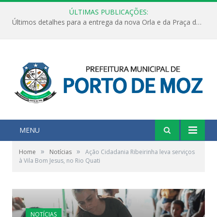
ÚLTIMAS PUBLICAÇÕES:
Últimos detalhes para a entrega da nova Orla e da Praça do Praião
MENU
»
»
Home
Notícias
Ação Cidadania Ribeirinha leva serviços
à Vila Bom Jesus, no Rio Quati
NOTÍCIAS