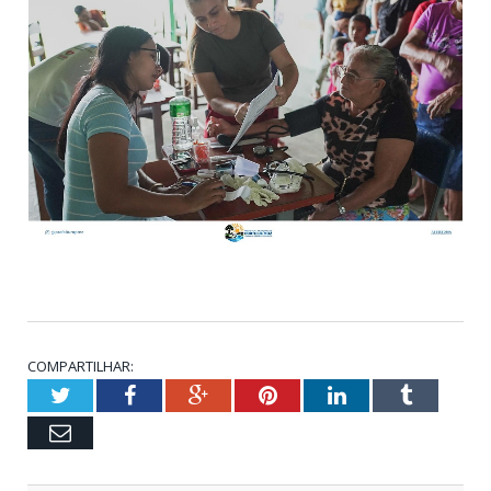
COMPARTILHAR:
Twitter
Facebook
Google+
Pinterest
LinkedIn
Tumblr
Email