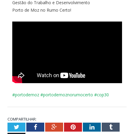
Gestão do Trabalho e Desenvolvimento
Porto de Moz no Rumo Certo!
#portodemoz
#
portodemoznorumocerto
#cop30
COMPARTILHAR:
Twitter
Facebook
Google+
Pinterest
LinkedIn
Tumblr