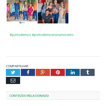
#portodemoz
#
portodemoznorumocerto
COMPARTILHAR:
Twitter
Facebook
Google+
Pinterest
LinkedIn
Tumblr
Email
CONTEÚDO RELACIONADO