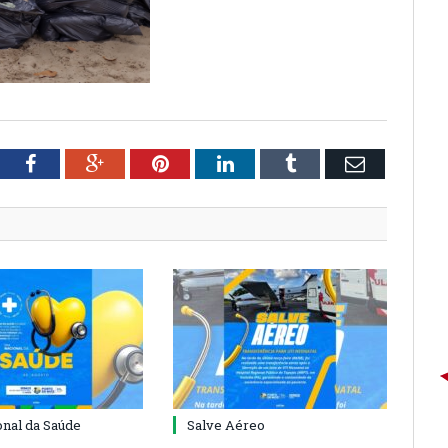
tter
Facebook
Google+
Pinterest
LinkedIn
Tumblr
Email
onal da Saúde
Salve Aéreo