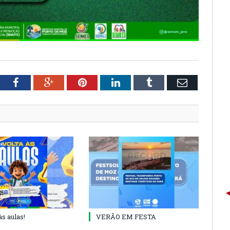
tter
Facebook
Google+
Pinterest
LinkedIn
Tumblr
Email
às aulas!
VERÃO EM FESTA