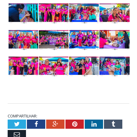
COMPARTILHAR:
Twitter
Facebook
Google+
Pinterest
LinkedIn
Tumblr
Email