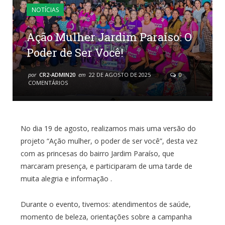
NOTÍCIAS
Ação Mulher Jardim Paraíso: O
Poder de Ser Você!
por
CR2-ADMIN20
em
22 DE AGOSTO DE 2025
0
COMENTÁRIOS
No dia 19 de agosto, realizamos mais uma versão do
projeto “Ação mulher, o poder de ser você”, desta vez
com as princesas do bairro Jardim Paraíso, que
marcaram presença, e participaram de uma tarde de
muita alegria e informação .
Durante o evento, tivemos: atendimentos de saúde,
momento de beleza, orientações sobre a campanha