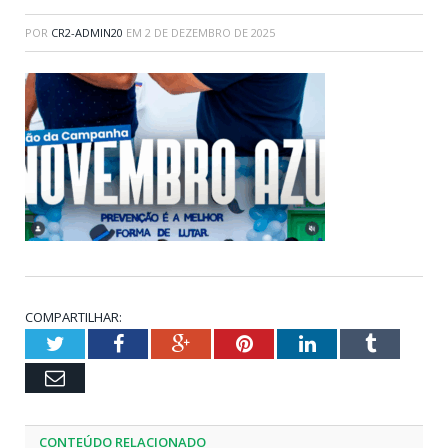
POR
CR2-ADMIN20
EM
2 DE DEZEMBRO DE 2025
COMPARTILHAR:
Twitter
Facebook
Google+
Pinterest
LinkedIn
Tumblr
Email
CONTEÚDO RELACIONADO