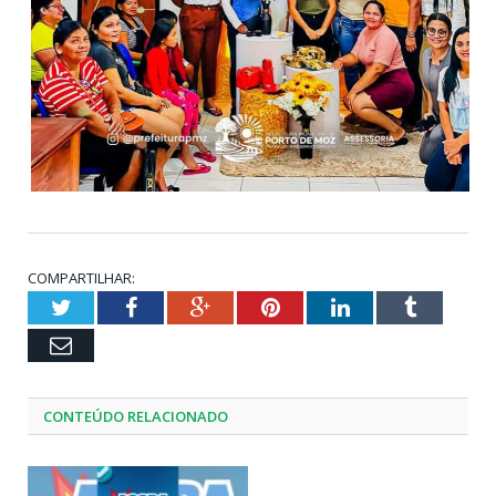
COMPARTILHAR:
Twitter
Facebook
Google+
Pinterest
LinkedIn
Tumblr
Email
CONTEÚDO RELACIONADO