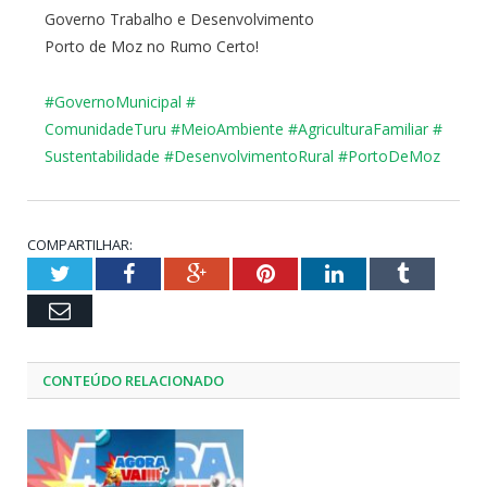
Governo Trabalho e Desenvolvimento
Porto de Moz no Rumo Certo!
#GovernoMunicipal
#
ComunidadeTuru
#MeioAmbiente
#
AgriculturaFamiliar
#
Sustentabilidade
#
DesenvolvimentoRural
#
PortoDeMoz
COMPARTILHAR:
Twitter
Facebook
Google+
Pinterest
LinkedIn
Tumblr
Email
CONTEÚDO RELACIONADO